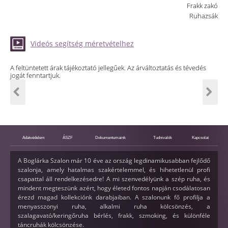
Frakk zakó
Ruhazsák
Videós segítség méretvételhez
A feltüntetett árak tájékoztató jellegűek. Az árváltoztatás és tévedés
jogát fenntartjuk.
Adatvédelem
ÁSZF
Dokumentumaink
Tudnivalók
Kapcsolat
A Boglárka Szalon már 10 éve az ország legdinamikusabban fejlődő
szalonja, amely hatalmas szakértelemmel, és hihetetlenül profi
csapattal áll rendelkezésedre! A mi szenvedélyünk a szép ruha, és
mindent megteszünk azért, hogy életed fontos napján csodálatosan
érezd magad kollekciónk darabjaiban. A szalonunk fő profilja a
menyasszonyi ruha, alkalmi ruha kölcsönzés, a
szalagavató/keringőruha bérlés, frakk, szmoking, és különféle
táncruhák kölcsönzése.