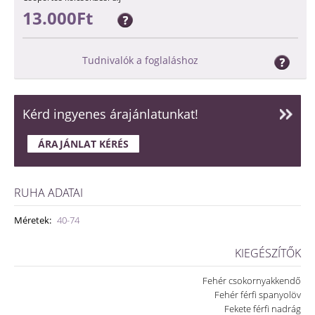
13.000Ft
Tudnivalók a foglaláshoz
Kérd ingyenes árajánlatunkat!
ÁRAJÁNLAT KÉRÉS
RUHA ADATAI
Méretek:
40-74
KIEGÉSZÍTŐK
Fehér csokornyakkendő
Fehér férfi spanyolöv
Fekete férfi nadrág