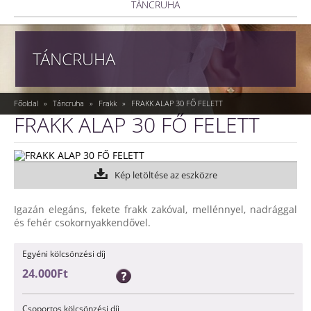
TÁNCRUHA
TÁNCRUHA
Főoldal
»
Táncruha
»
Frakk
»
FRAKK ALAP 30 FŐ FELETT
FRAKK ALAP 30 FŐ FELETT
Kép letöltése az eszközre
Igazán elegáns, fekete frakk zakóval, mellénnyel, nadrággal
és fehér csokornyakkendővel.
Egyéni kölcsönzési díj
24.000Ft
Csoportos kölcsönzési díj