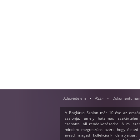
Adatvédelem
ÁSZF
Dokumentumai
A Boglárka Szalon már 10 éve az ország
szalonja, amely hatalmas szakértelemm
csapattal áll rendelkezésedre! A mi sz
mindent megteszünk azért, hogy életed 
érezd magad kollekciónk darabjaiban. 