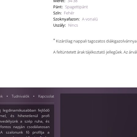
Méret:
34-38
Pánt:
Spagettipánt
Szín:
Fehér
Szoknyafazon:
A-vonalú
Uszály:
Nincs
*
Kizárólag nappali tagozatos diákigazolvánny
A feltüntetett árak tájékoztató jellegűek. Az árvá
nk
Tudnivalók
Kapcsolat
 legdinamikusabban fejlődő
el, és hihetetlenül profi
envedélyünk a szép ruha, és
fontos napján csodálatosan
A szalonunk fő profilja a