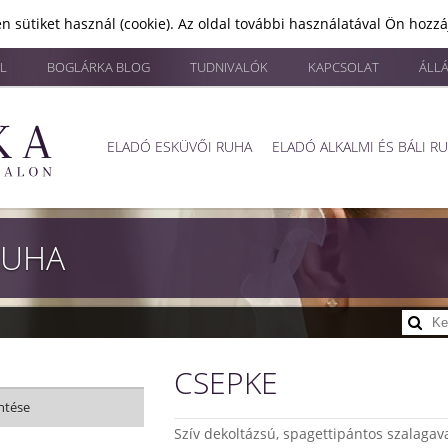
n sütiket használ (cookie). Az oldal további használatával Ön hozz
L
BOGLÁRKA BLOG
TUDNIVALÓK
KAPCSOLAT
ÁLL
ELADÓ ESKÜVŐI RUHA
ELADÓ ALKALMI ÉS BÁLI R
RUHA
CSEPKE
ntése
Szív dekoltázsú, spagettipántos szalaga