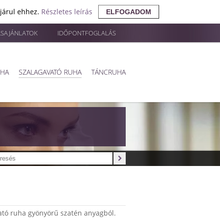
ájárul ehhez.
Részletes leírás
ELFOGADOM
ÁSAJÁNLATOK
IDŐPONTFOGLALÁS
UHA
SZALAGAVATÓ RUHA
TÁNCRUHA
vató ruha gyönyörű szatén anyagból.