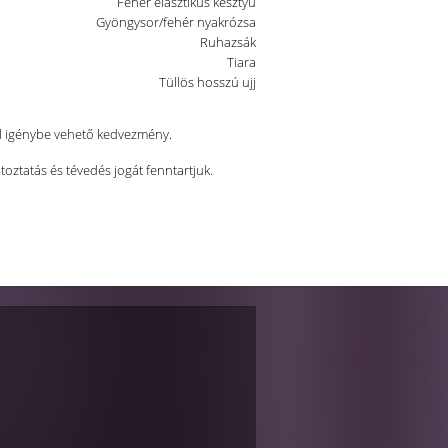
Fehér elasztikus kesztyű
Gyöngysor/fehér nyakrózsa
Ruhazsák
Tiara
Tüllös hosszú ujj
al igénybe vehető kedvezmény.
ltoztatás és tévedés jogát fenntartjuk.