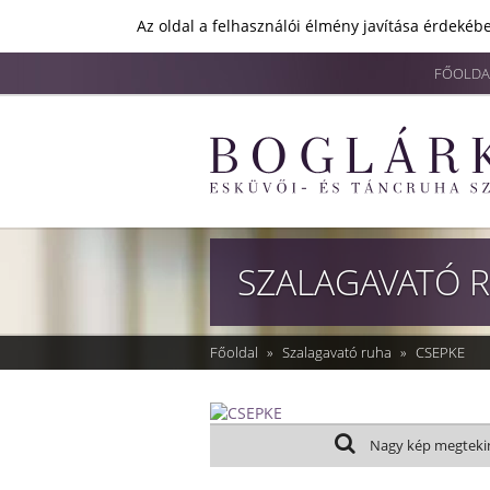
Az oldal a felhasználói élmény javítása érdekébe
FŐOLDA
SZALAGAVATÓ 
Főoldal
»
Szalagavató ruha
»
CSEPKE
Nagy kép megteki