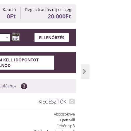
Kaució
Regisztrációs díj összeg
0Ft
20.000Ft
ELLENŐRZÉS
 KELL IDŐPONTOT
LNOD
glaláshoz
KIEGÉSZÍTŐK
Alsószoknya
Ejtett váll
Fehér cipő