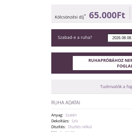
65.000Ft
*
Kölcsönzési díj
Szabad-e a ruha?
RUHAPRÓBÁHOZ NEM
FOGLA
Tudnivalók a fo
RUHA ADATAI
Anyag:
Szatén
Dekoltázs:
Szív
Díszítés:
Díszítés nélkül