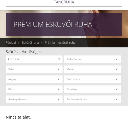
TÁNCRUHA
PRÉMIUM ESKÜVŐI RUHA
Főoldal
»
Esküvői ruha
»
Prémium esküvői ruha
Szűrési lehetőségek
Ruhafazon
Szín
Méret
Anyag
Dekoltázs
Pánt
Díszítés
Szoknyafazon
Sorbarendezés
Nincs találat.