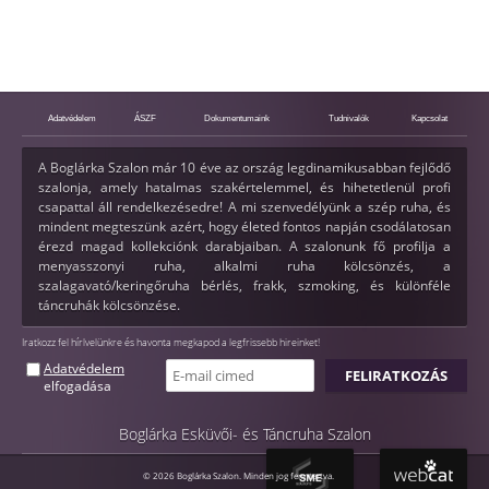
Adatvédelem
ÁSZF
Dokumentumaink
Tudnivalók
Kapcsolat
A Boglárka Szalon már 10 éve az ország legdinamikusabban fejlődő
szalonja, amely hatalmas szakértelemmel, és hihetetlenül profi
csapattal áll rendelkezésedre! A mi szenvedélyünk a szép ruha, és
mindent megteszünk azért, hogy életed fontos napján csodálatosan
érezd magad kollekciónk darabjaiban. A szalonunk fő profilja a
menyasszonyi ruha, alkalmi ruha kölcsönzés, a
szalagavató/keringőruha bérlés, frakk, szmoking, és különféle
táncruhák kölcsönzése.
Iratkozz fel hírlvelünkre és havonta megkapod a legfrissebb hireinket!
Adatvédelem
elfogadása
Boglárka Esküvői- és Táncruha Szalon
© 2026 Boglárka Szalon. Minden jog fenntartva.