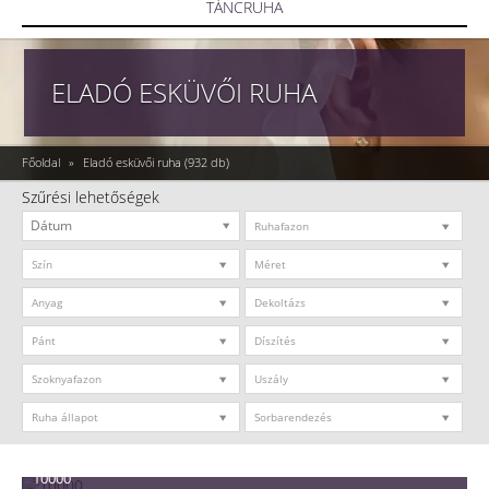
TÁNCRUHA
ELADÓ ESKÜVŐI RUHA
Főoldal
»
Eladó esküvői ruha
(932 db)
Szűrési lehetőségek
Ruhafazon
Szín
Méret
Anyag
Dekoltázs
Pánt
Díszítés
Szoknyafazon
Uszály
Ruha állapot
Sorbarendezés
10000