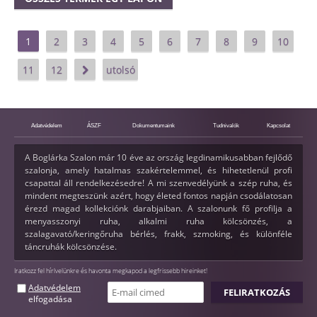
1
2
3
4
5
6
7
8
9
10
11
12
utolsó
Adatvédelem
ÁSZF
Dokumentumaink
Tudnivalók
Kapcsolat
A Boglárka Szalon már 10 éve az ország legdinamikusabban fejlődő
szalonja, amely hatalmas szakértelemmel, és hihetetlenül profi
csapattal áll rendelkezésedre! A mi szenvedélyünk a szép ruha, és
mindent megteszünk azért, hogy életed fontos napján csodálatosan
érezd magad kollekciónk darabjaiban. A szalonunk fő profilja a
menyasszonyi ruha, alkalmi ruha kölcsönzés, a
szalagavató/keringőruha bérlés, frakk, szmoking, és különféle
táncruhák kölcsönzése.
Iratkozz fel hírlvelünkre és havonta megkapod a legfrissebb hireinket!
Adatvédelem
elfogadása