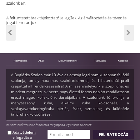
szalonban.
A feltüntetett árak tájékoztató jellegűek. Az árváltoztatás és tévedés
jogát fenntartjuk.
Adatvédelem
ÁSZF
Dokumentumaink
Tudnivalók
Kapcsolat
A Boglárka Szalon már 10 éve az ország legdinamikusabban fejlődő
szalonja, amely hatalmas szakértelemmel, és hihetetlenül profi
csapattal áll rendelkezésedre! A mi szenvedélyünk a szép ruha, és
mindent megteszünk azért, hogy életed fontos napján csodálatosan
érezd magad kollekciónk darabjaiban. A szalonunk fő profilja a
menyasszonyi ruha, alkalmi ruha kölcsönzés, a
szalagavató/keringőruha bérlés, frakk, szmoking, és különféle
táncruhák kölcsönzése.
Iratkozz fel hírlvelünkre és havonta megkapod a legfrissebb hireinket!
Adatvédelem
elfogadása