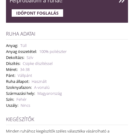
Felpróbálom a ruhát!
IDŐPONT FOGLALÁS
RUHA ADATAI
Anyag:
Tüll
Anyag összetétel:
100% poliészter
Dekoltázs:
Szív
Díszítés:
Csipke díszítéssel
Méret:
34-38
Pánt:
Vállpánt
Ruha állapot:
Használt
Szoknyafazon:
A-vonalú
Származási hely:
Magyarország
Szín:
Fehér
Uszály:
Nincs
KIEGÉSZÍTŐK
Minden ruhához kiegészítők széles választéka vásárolható a