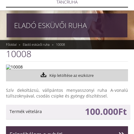
TÁNCRUHA
ELADÓ ESKÜVŐI RUHA
Főoldal
»
Eladó esküvői ruha
»
10008
10008
Kép letöltése az eszközre
Szív dekoltázsú, vállpántos menyasszonyi ruha A-vonalú
tüllszoknyával, csodás csipke és gyöngy díszítéssel.
100.000Ft
Termék vételára